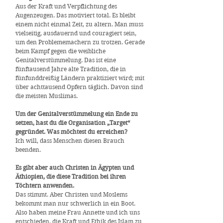
Aus der Kraft und Verpflichtung des
Augenzeugen. Das motiviert total. Es bleibt
einem nicht einmal Zeit, zu altern. Man muss
vielseitig, ausdauernd und couragiert sein,
um den Problememachern zu trotzen. Gerade
beim Kampf gegen die weibliche
Genitalverstümmelung. Das ist eine
fünftausend Jahre alte Tradition, die in
fünfunddreißig Ländern praktiziert wird; mit
über achttausend Opfern täglich. Davon sind
die meisten Muslimas.
Um der Genitalverstümmelung ein Ende zu
setzen, hast du die Organisation „Target“
gegründet. Was möchtest du erreichen?
Ich will, dass Menschen diesen Brauch
beenden.
Es gibt aber auch Christen in Ägypten und
Äthiopien, die diese Tradition bei ihren
Töchtern anwenden.
Das stimmt. Aber Christen und Moslems
bekommt man nur schwerlich in ein Boot.
Also haben meine Frau Annette und ich uns
entschieden, die Kraft und Ethik des Islam zu