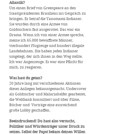
Atlantik?
Um einen Brief von Greenpeace an den
Staatspräsidenten Brasiliens ins Gespräch zu
bringen. Er betraf die Yanomami-Indianer.
Sie wurden durch eine Armee von
Goldsuchern fast ausgerottet. Das war ein
Drama. Wenn ich von einer Armee spreche,
meine ich 65.000 bewaffnete Männer,
vierhundert Flugzeuge und hundert illegale
Landebahnen. Die haben jeden Indianer
umgelegt, der sich ihnen in den Weg stellte.
Ich war Augenzeuge. Es war eine Pflicht für
mich, zu reagieren.
Was hast du getan?
20 Jahre lang mit verschiedenen Aktionen
dieses Anliegen bekanntgemacht. Undercover
als Goldsucher und Malariahelfer gearbeitet,
die Weltbank konsultiert und über Filme,
Bücher und Vorträge eine ausreichend
große Lobby geschaffen.
Beeindruckend! Du hast also versucht,
Politiker und Würdenträger unter Druck zu
setzen. Selbst der Papst bekam deinen Willen