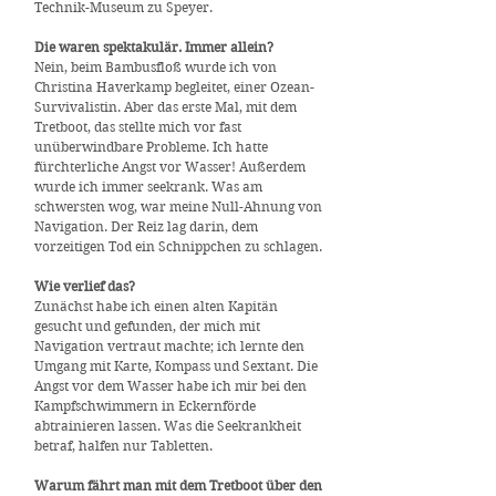
Technik-Museum zu Speyer.
Die waren spektakulär. Immer allein?
Nein, beim Bambusfloß wurde ich von
Christina Haverkamp begleitet, einer Ozean-
Survivalistin. Aber das erste Mal, mit dem
Tretboot, das stellte mich vor fast
unüberwindbare Probleme. Ich hatte
fürchterliche Angst vor Wasser! Außerdem
wurde ich immer seekrank. Was am
schwersten wog, war meine Null-Ahnung von
Navigation. Der Reiz lag darin, dem
vorzeitigen Tod ein Schnippchen zu schlagen.
Wie verlief das?
Zunächst habe ich einen alten Kapitän
gesucht und gefunden, der mich mit
Navigation vertraut machte; ich lernte den
Umgang mit Karte, Kompass und Sextant. Die
Angst vor dem Wasser habe ich mir bei den
Kampfschwimmern in Eckernförde
abtrainieren lassen. Was die Seekrankheit
betraf, halfen nur Tabletten.
Warum fährt man mit dem Tretboot über den