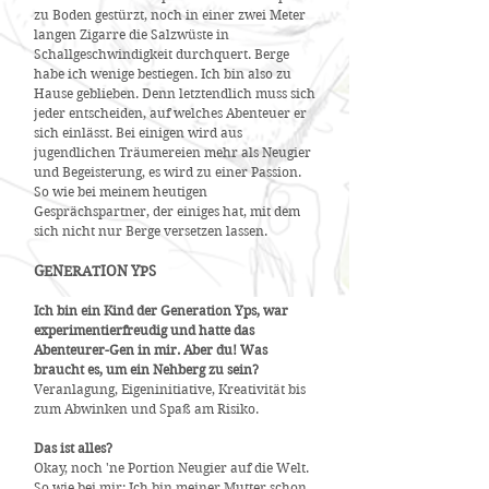
zu Boden gestürzt, noch in einer zwei Meter
langen Zigarre die Salzwüste in
Schallgeschwindigkeit durchquert. Berge
habe ich wenige bestiegen. Ich bin also zu
Hause geblieben. Denn letztendlich muss sich
jeder entscheiden, auf welches Abenteuer er
sich einlässt. Bei einigen wird aus
jugendlichen Träumereien mehr als Neugier
und Begeisterung, es wird zu einer Passion.
So wie bei meinem heutigen
Gesprächspartner, der einiges hat, mit dem
sich nicht nur Berge versetzen lassen.
GENERATION YPS
Ich bin ein Kind der Generation Yps, war
experimentierfreudig und hatte das
Abenteurer-Gen in mir. Aber du! Was
braucht es, um ein Nehberg zu sein?
Veranlagung, Eigeninitiative, Kreativität bis
zum Abwinken und Spaß am Risiko.
Das ist alles?
Okay, noch 'ne Portion Neugier auf die Welt.
So wie bei mir: Ich bin meiner Mutter schon