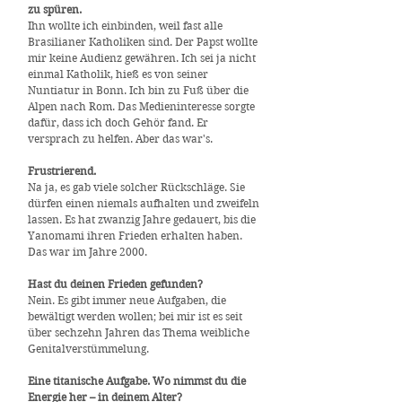
zu spüren.
Ihn wollte ich einbinden, weil fast alle
Brasilianer Katholiken sind. Der Papst wollte
mir keine Audienz gewähren. Ich sei ja nicht
einmal Katholik, hieß es von seiner
Nuntiatur in Bonn. Ich bin zu Fuß über die
Alpen nach Rom. Das Medieninteresse sorgte
dafür, dass ich doch Gehör fand. Er
versprach zu helfen. Aber das war's.
Frustrierend.
Na ja, es gab viele solcher Rückschläge. Sie
dürfen einen niemals aufhalten und zweifeln
lassen. Es hat zwanzig Jahre gedauert, bis die
Yanomami ihren Frieden erhalten haben.
Das war im Jahre 2000.
Hast du deinen Frieden gefunden?
Nein. Es gibt immer neue Aufgaben, die
bewältigt werden wollen; bei mir ist es seit
über sechzehn Jahren das Thema weibliche
Genitalverstümmelung.
Eine titanische Aufgabe. Wo nimmst du die
Energie her – in deinem Alter?