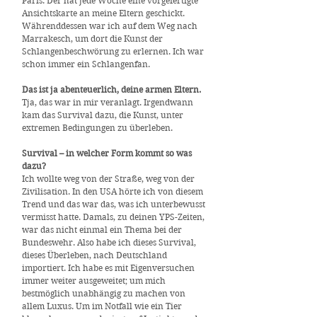
Paris. Der hat jede Woche eine vorgefertigte
Ansichtskarte an meine Eltern geschickt.
Währenddessen war ich auf dem Weg nach
Marrakesch, um dort die Kunst der
Schlangenbeschwörung zu erlernen. Ich war
schon immer ein Schlangenfan.
Das ist ja abenteuerlich, deine armen Eltern.
Tja, das war in mir veranlagt. Irgendwann
kam das Survival dazu, die Kunst, unter
extremen Bedingungen zu überleben.
Survival – in welcher Form kommt so was
dazu?
Ich wollte weg von der Straße, weg von der
Zivilisation. In den USA hörte ich von diesem
Trend und das war das, was ich unterbewusst
vermisst hatte. Damals, zu deinen YPS-Zeiten,
war das nicht einmal ein Thema bei der
Bundeswehr. Also habe ich dieses Survival,
dieses Überleben, nach Deutschland
importiert. Ich habe es mit Eigenversuchen
immer weiter ausgeweitet; um mich
bestmöglich unabhängig zu machen von
allem Luxus. Um im Notfall wie ein Tier