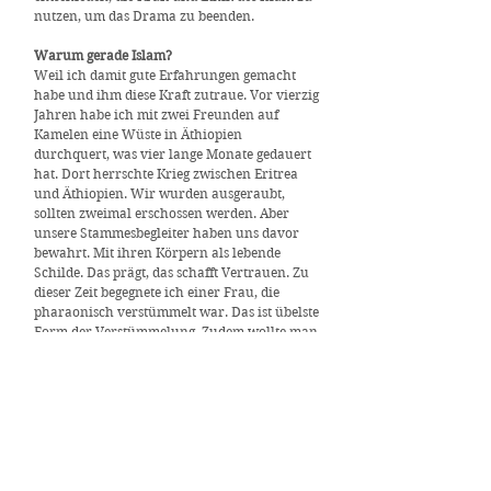
nutzen, um das Drama zu beenden.
Warum gerade Islam?
Weil ich damit gute Erfahrungen gemacht
habe und ihm diese Kraft zutraue. Vor vierzig
Jahren habe ich mit zwei Freunden auf
Kamelen eine Wüste in Äthiopien
durchquert, was vier lange Monate gedauert
hat. Dort herrschte Krieg zwischen Eritrea
und Äthiopien. Wir wurden ausgeraubt,
sollten zweimal erschossen werden. Aber
unsere Stammesbegleiter haben uns davor
bewahrt. Mit ihren Körpern als lebende
Schilde. Das prägt, das schafft Vertrauen. Zu
dieser Zeit begegnete ich einer Frau, die
pharaonisch verstümmelt war. Das ist übelste
Form der Verstümmelung. Zudem wollte man
sie zwangsverheiraten mit einem Ekel von
Mann. Sie floh und fand Schutz bei den
eritreischen Freiheitskämpfern. Sie erzählte
uns von den vollkommen tabuisierten
Misshandlungen. Damals war ich zu jung
und kam nicht auf die Idee, dass man sich in
eine so alte Tradition einmischen könnte.