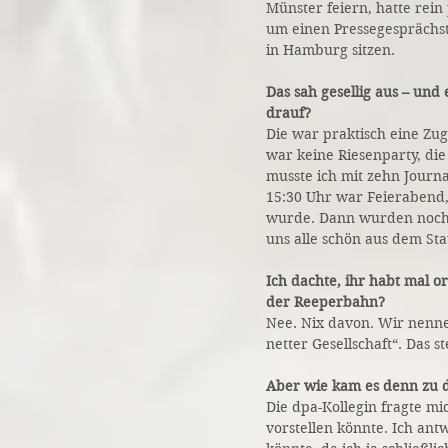
Münster feiern, hatte rein
um einen Pressegesprächst
in Hamburg sitzen.
Das sah gesellig aus – und 
drauf?
Die war praktisch eine Zu
war keine Riesenparty, die
musste ich mit zehn Journ
15:30 Uhr war Feierabend,
wurde. Dann wurden noch 
uns alle schön aus dem St
Ich dachte, ihr habt mal o
der Reeperbahn?
Nee. Nix davon. Wir nennen
netter Gesellschaft“. Das st
Aber wie kam es denn zu d
Die dpa-Kollegin fragte mi
vorstellen könnte. Ich antw