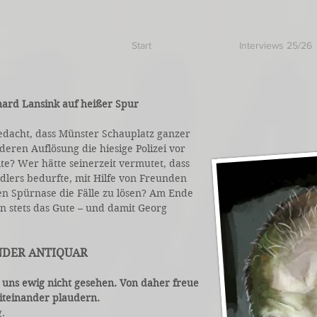
Start
Interviews 25/26
ard Lansink auf heißer Spur
edacht, dass Münster Schauplatz ganzer
eren Auflösung die hiesige Polizei vor
lte? Wer hätte seinerzeit vermutet, dass
dlers bedurfte, mit Hilfe von Freunden
en Spürnase die Fälle zu lösen? Am Ende
 stets das Gute – und damit Georg
NDER ANTIQUAR
uns ewig nicht gesehen. Von daher freue
miteinander plaudern.
g.