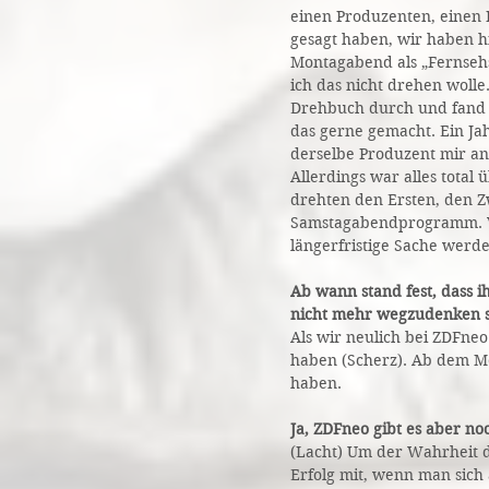
einen Produzenten, einen 
gesagt haben, wir haben hi
Montagabend als „Fernsehs
ich das nicht drehen wolle.
Drehbuch durch und fand e
das gerne gemacht. Ein Jah
derselbe Produzent mir an
Allerdings war alles tota
drehten den Ersten, den Z
Samstagabendprogramm. Vo
längerfristige Sache werd
Ab wann stand fest, dass 
nicht mehr wegzudenken s
Als wir neulich bei ZDFn
haben (Scherz). Ab dem Mo
haben.
Ja, ZDFneo gibt es aber no
(Lacht) Um der Wahrheit 
Erfolg mit, wenn man sich 