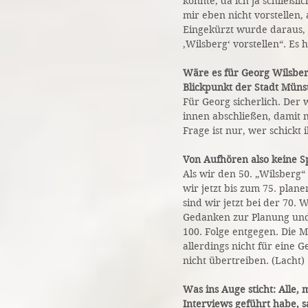
könnte, da ich ja schließli
mir eben nicht vorstellen,
Eingekürzt wurde daraus, 
‚Wilsberg‘ vorstellen“. Es 
Wäre es für Georg Wilsber
Blickpunkt der Stadt Müns
Für Georg sicherlich. Der
innen abschließen, damit
Frage ist nur, wer schickt
Von Aufhören also keine S
Als wir den 50. „Wilsberg“
wir jetzt bis zum 75. plane
sind wir jetzt bei der 70.
Gedanken zur Planung und 
100. Folge entgegen. Die M
allerdings nicht für eine 
nicht übertreiben. (Lacht)
Was ins Auge sticht: Alle,
Interviews geführt habe, 