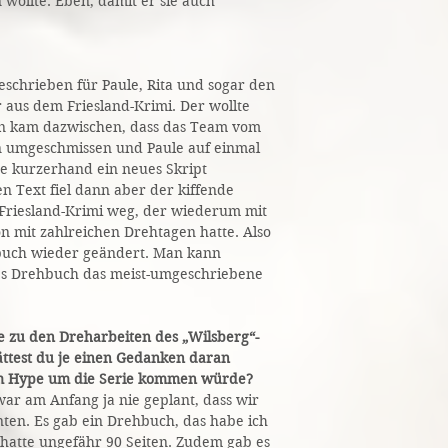
 wollte. Eben, damit er sie auch
schrieben für Paule, Rita und sogar den
 aus dem Friesland-Krimi. Der wollte
nn kam dazwischen, dass das Team vom
n umgeschmissen und Paule auf einmal
de kurzerhand ein neues Skript
n Text fiel dann aber der kiffende
Friesland-Krimi weg, der wiederum mit
n mit zahlreichen Drehtagen hatte. Also
buch wieder geändert. Man kann
ses Drehbuch das meist-umgeschriebene
e zu den Dreharbeiten des „Wilsberg“-
ättest du je einen Gedanken daran
sem Hype um die Serie kommen würde?
 war am Anfang ja nie geplant, dass wir
ten. Es gab ein Drehbuch, das habe ich
hatte ungefähr 90 Seiten. Zudem gab es