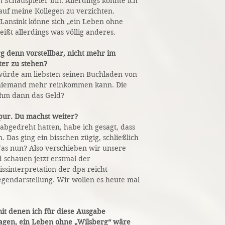
ch Schauspieler bin. Allerdings könnte ich
 auf meine Kollegen zu verzichten.
Lansink könne sich „ein Leben ohne
heißt allerdings was völlig anderes.
g denn vorstellbar, nicht mehr im
ter zu stehen?
 würde am liebsten seinen Buchladen von
 niemand mehr reinkommen kann. Die
 ihm dann das Geld?
pur. Du machst weiter?
 abgedreht hatten, habe ich gesagt, dass
n. Das ging ein bisschen zügig, schließlich
 Was nun? Also verschieben wir unsere
schauen jetzt erstmal der
issinterpretation der dpa reicht
Gegendarstellung. Wir wollen es heute mal
 mit denen ich für diese Ausgabe
sagen, ein Leben ohne „Wilsberg“ wäre