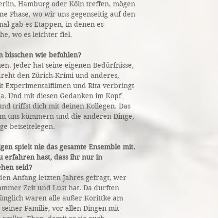
erlin, Hamburg oder Köln treffen, mögen
ine Phase, wo wir uns gegenseitig auf den
mal gab es Etappen, in denen es
e, wo es leichter fiel.
in bisschen wie befohlen?
en. Jeder hat seine eigenen Bedürfnisse,
 dreht den Zürich-Krimi und anderes,
mit Experimentalfilmen und Rita verbringt
a. Und mit diesen Gedanken im Kopf
d triffst dich mit deinen Kollegen. Das
 um uns kümmern und die anderen Dinge,
ge beiseitelegen.
gen spielt nie das gesamte Ensemble mit.
u erfahren hast, dass ihr nur in
ehen seid?
den Anfang letzten Jahres gefragt, wer
mmer Zeit und Lust hat. Da durften
rünglich waren alle außer Korittke am
seiner Familie, vor allen Dingen mit