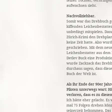
seiner Tochter, verbringen
aufwachsen sieht.
Nachvollziehbar.
Somit war das Drehbuch ge
kiffenden Leichenbestatter
unbedingt mitspielen. Da
Zürich-Krimi den Drehpla
keine Zeit hatte. Also wur
geschrieben. Mit dem neue
Leichenbestatter aus dem 
Detlev Buck eine Produktio
wurde Zackzack das Dreh
durchaus sagen, dass die
Buch der Welt ist.
Als ihr Ende der 90er Jahr
Piloten unterwegs wart: H
verloren, dass es zu die
Ich hätte eher gelacht. Es
mal 75 Folgen drehen könn
seinerzeit bekommen. Das 