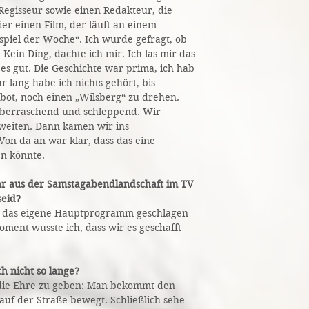
Regisseur sowie einen Redakteur, die
er einen Film, der läuft an einem
piel der Woche“. Ich wurde gefragt, ob
 Kein Ding, dachte ich mir. Ich las mir das
s gut. Die Geschichte war prima, ich hab
r lang habe ich nichts gehört, bis
bot, noch einen „Wilsberg“ zu drehen.
l überraschend und schleppend. Wir
weiten. Dann kamen wir ins
n da an war klar, dass das eine
en könnte.
ihr aus der Samstagabendlandschaft im TV
eid?
eo das eigene Hauptprogramm geschlagen
ment wusste ich, dass wir es geschafft
ch nicht so lange?
die Ehre zu geben: Man bekommt den
auf der Straße bewegt. Schließlich sehe