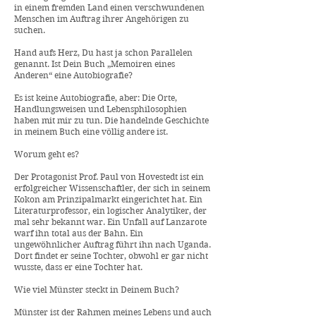
in einem fremden Land einen verschwundenen
Menschen im Auftrag ihrer Angehörigen zu
suchen.
Hand aufs Herz, Du hast ja schon Parallelen
genannt. Ist Dein Buch „Memoiren eines
Anderen“ eine Autobiografie?
Es ist keine Autobiografie, aber: Die Orte,
Handlungsweisen und Lebensphilosophien
haben mit mir zu tun. Die handelnde Geschichte
in meinem Buch eine völlig andere ist.
Worum geht es?
Der Protagonist Prof. Paul von Hovestedt ist ein
erfolgreicher Wissenschaftler, der sich in seinem
Kokon am Prinzipalmarkt eingerichtet hat. Ein
Literaturprofessor, ein logischer Analytiker, der
mal sehr bekannt war. Ein Unfall auf Lanzarote
warf ihn total aus der Bahn. Ein
ungewöhnlicher Auftrag führt ihn nach Uganda.
Dort findet er seine Tochter, obwohl er gar nicht
wusste, dass er eine Tochter hat.
Wie viel Münster steckt in Deinem Buch?
Münster ist der Rahmen meines Lebens und auch