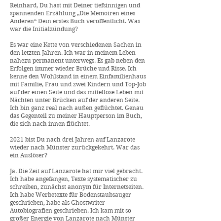
Reinhard, Du hast mit Deiner tiefsinnigen und
spannenden Erzählung „Die Memoiren eines
Anderen“ Dein erstes Buch veröffentlicht. Was
war die Initialzündung?
Es war eine Kette von verschiedenen Sachen in
den letzten Jahren. Ich war in meinem Leben
nahezu permanent unterwegs. Es gab neben den
Erfolgen immer wieder Brüche und Risse. Ich
kenne den Wohlstand in einem Einfamilienhaus
mit Familie, Frau und zwei Kindern und Top-Job
auf der einen Seite und das mittellose Leben mit
Nächten unter Brücken auf der anderen Seite.
Ich bin ganz real nach außen geflüchtet. Genau
das Gegenteil zu meiner Hauptperson im Buch,
die sich nach innen flüchtet.
2021 bist Du nach drei Jahren auf Lanzarote
wieder nach Münster zurückgekehrt. War das
ein Auslöser?
Ja. Die Zeit auf Lanzarote hat mir viel gebracht.
Ich habe angefangen, Texte systematischer zu
schreiben, zunächst anonym für Internetseiten.
Ich habe Werbetexte für Bodenstaubsauger
geschrieben, habe als Ghostwriter
Autobiografien geschrieben. Ich kam mit so
großer Energie von Lanzarote nach Münster