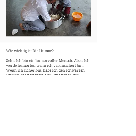
Wie wichtig ist Dir Humor?
Sehr. Ich bin ein humorvoller Mensch. Aber: Ich
werde humorlos, wenn ich verunsichert bin.
Wenn ich sicher bin, liebe ich den schwarzen
Humor. Es ist wichtig, aus Situationen das
Positive, das Lachen daraus zu ziehen.
Was ist Deine (Über-)Lebensphilosophie?
In der Situation sein. Authentisch sein. In dem
Moment sein. Zeit anhalten können. Im Moment
sein ist etwas, was ich unglaublich gut kann.
Was ich auch liebe. Dann lache ich. Dann albere
ich herum.
Wieso bezeichnest Du Lebensabschnitte als
Stolpersteine?