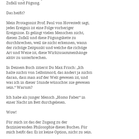
Zufall und Fügung.
Das heißt?
Mein Protagonist Prof. Paul von Hovestedt sagt,
jedes Ereignis ist eine Folge vorheriger
Ereignisse. Es gelingt vielen Menschen nicht,
diesen Zufall und diese Fügungskette zu
durchbrechen, weil sie nicht erkennen, wann
der richtige Zeitpunkt und welche die richtige
Art und Weise ist, diese Wirkzusammenhänge
aktiv zu unterbrechen.
In Deinem Buch zitierst Du Max Frisch: „Ich
halte nichts von Selbstmord, das ändert ja nichts
daran, dass man auf der Welt gewesen ist, und
was ich in dieser Stunde wünschte: nie gewesen
sein.“ Warum?
Ich habe als junger Mensch „Homo Faber“ in
einer Nacht im Bett durchgelesen.
Wow!
Für mich ist das der Zugang zu der
faszinierenden Philosophie dieses Buches. Für
mich heißt das: Es ist keine Option, nicht zu sein.