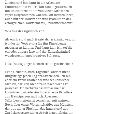
zurück und bin dann in die Arbeit am
Kulturbahnhof voller Elan hineingestürzt. Ich
bin im Kulturbahnhof von vielen Menschen
super aufgenommen worden. Mit meinen Ideen,
auch mit der Moderation und Produktion des
erfolgreichen Talkformates „Frühstücksnoten“.
Wie fing das eigentlich an?
Als ein Freund mich fragte, der erkrankt war, ob
ich dort in Vertretung für ihn Kinoabende
moderieren könnte. Und dann kam ich auf die
ein oder andere Idee und der Kulturbahnhof
wurde mein neues kreatives Zuhause.
Hast Du als junger Mensch schon geschrieben?
Früh Gedichte, auch Tagebuch, aber es nicht
hingekriegt, jeden Tag dranzubleiben. Ich bin
eher ein zurückhaltender und schüchterner
Mensch, der sich nicht traut, nach vorne zu
preschen. Ich verberge das hinter meiner
kognitiven Fassade. Auch das ist eine Parallele
zur Hauptperson im Buch. Aber mein
Selbstbewusstsein ist gewachsen mit meinem
Buch über einen Wissenschaftler aus Münster,
der aus seiner Flucht in das Innere und das
Zurückgezogene seiner Arbeit erneut flieht, um