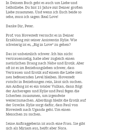
In Deinem Buch geht es auch um Liebe und
Selbstliebe. Du bist 15 Jahre mit Deiner großen
Liebe zusammen. Und wenn ich Euch beide so
sehe, muss ich sagen: Real Love!
Danke Dir, Peter.
Prof. von Hovestedt versucht es in Deiner
Erzählung mit seiner Assistentin Kylie. Wie
schwierig ist es, „Big in Love“ zu gehen?
Das ist unheimlich schwer. Ich bin nicht
vertrauensselig, habe aber zugleich einen
natürlichen Drang nach Nähe und Erotik. Aber
oft ist es im Beziehungsleben schwer, dass
Vertrauen und Erotik auf einem die Liebe stets
neu befeuernden Level bleiben. Hovestedt
rutscht in Beziehungen rein, lässt sich suchen.
Am Anfang ist es ein totaler Vulkan, dann folgt
der Ascheregen und Kylie und Paul fegen die
Scherben zusammen, um irgendwie
weiterzumachen. Allerdings bleibt die Erotik auf
der Strecke. Kylie sorgt dafür, dass Paul von
Hovestedt nach Uganda geht. Um einen
Menschen zu suchen.
Seine Auftraggeberin ist auch eine Frau. Sie gibt
sich als Miriam aus, heißt aber Nora.