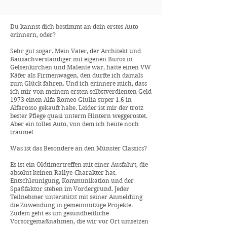
Du kannst dich bestimmt an dein erstes Auto
erinnern, oder?
Sehr gut sogar. Mein Vater, der Architekt und
Bausachverständiger mit eigenen Büros in
Gelsenkirchen und Malente war, hatte einen VW
Käfer als Firmenwagen, den durfte ich damals
zum Glück fahren. Und ich erinnere mich, dass
ich mir von meinem ersten selbstverdienten Geld
1973 einen Alfa Romeo Giulia super 1.6 in
Alfarosso gekauft habe. Leider ist mir der trotz
bester Pflege quasi unterm Hintern weggerostet.
Aber ein tolles Auto, von dem ich heute noch
träume!
Was ist das Besondere an den Münster Classics?
Es ist ein Oldtimertreffen mit einer Ausfahrt, die
absolut keinen Rallye-Charakter hat.
Entschleunigung, Kommunikation und der
Spaßfaktor stehen im Vordergrund. Jeder
Teilnehmer unterstützt mit seiner Anmeldung
die Zuwendung in gemeinnützige Projekte.
Zudem geht es um gesundheitliche
Vorsorgemaßnahmen, die wir vor Ort umsetzen