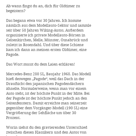
Ab wann fingst du an, dich für Oldtimer zu
begeistern?
Das begann etwa vor 30 Jahren. Ich komme
nämlich aus dem Modellauto-Sektor und sammle
seit über 50 Jahren Wiking-Autos. Außerdem
organisierte ich private Modellauto-Börsen in
Gelsenkirchen, Melle, Münster, Osnabrück und
zuletzt in Rosendahl. Und über diese Schiene
kam ich dann an meinen ersten Oldtimer, eine
Pagode.
Das Wort musst du dem Laien erklären!
Mercedes-Benz 280 SL, Baujahr 1968. Das Modell
hieß deswegen „Pagode“, weil das Dach in der
Draufsicht den japanischen Pagodendächern
ähnelte. Normalerweise, wenn man vor einem
Auto steht, ist der höchste Punkt in der Mitte. Bei
der Pagode ist der höchste Punkt jedoch an den
Seitenfenstern. Damit erreichte man seinerzeit
gegenüber dem Vorgänger-Modell (190 SL) eine
Vergrößerung der Sehfläche um über 30
Prozent.
Worin siehst du den gravierenden Unterschied
zwischen diesen Klassikern und den Autos von