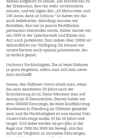
damals aufgehört zu zählen. Das brachte uns zu
der Erkenntnis, dass wir mehr strukturieren
müssen, und wir legten fest: „50 Motorräder und
100 Autos, dann ist Schluss.“ So haben wir das
auch beibehalten. Allerdings mussten wir
feststellen, dass wir in puncto Parkflächen
permanent überlaufen waren. Daher starten wir
seit 2009 in der Speicherstadt und fühlen uns
dort auch pudelwohl. Dort stehen über 10000 m²
Aktionsfläche zur Verfügung. Da können wir
unsere Partner auch optimal präsentieren, das
ist einfach genial.
Stichwort Nachhaltigkeit. Die ist beim Oldtimer
ja quasi eingebaut, sofern man sich kein neues
Auto anschafft.
Genau, den Oldtimer-Status erhält man, wenn
das Auto mindestens 30 Jahre nach der
Erstzulassung alt ist. Dann bekommt man auf
Antrag ein H-Kennzeichen. Derzeit haben wir
etwa 800000 Fahrzeuge, die beim Kraftfahrzeug-
Bundesamt in Flensburg als Oldtimer gemeldet
sind, und die Nachhaltigkeit ist nun einmal Fakt.
Unsere Fahrzeuge laufen 30 bis 50 Jahre und
länger. Und dabei werden sie pro Jahr in der
Regel nur 2000 bis 3000 km bewegt, also fast
nichts im Vergleich zu normalen Fahrzeugen.