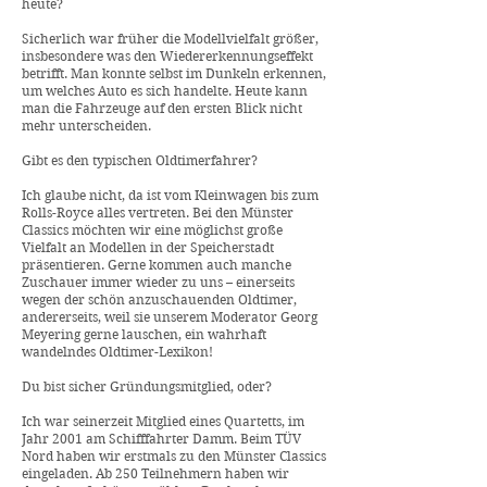
heute?
Sicherlich war früher die Modellvielfalt größer,
insbesondere was den Wiedererkennungseffekt
betrifft. Man konnte selbst im Dunkeln erkennen,
um welches Auto es sich handelte. Heute kann
man die Fahrzeuge auf den ersten Blick nicht
mehr unterscheiden.
Gibt es den typischen Oldtimerfahrer?
Ich glaube nicht, da ist vom Kleinwagen bis zum
Rolls-Royce alles vertreten. Bei den Münster
Classics möchten wir eine möglichst große
Vielfalt an Modellen in der Speicherstadt
präsentieren. Gerne kommen auch manche
Zuschauer immer wieder zu uns – einerseits
wegen der schön anzuschauenden Oldtimer,
andererseits, weil sie unserem Moderator Georg
Meyering gerne lauschen, ein wahrhaft
wandelndes Oldtimer-Lexikon!
Du bist sicher Gründungsmitglied, oder?
Ich war seinerzeit Mitglied eines Quartetts, im
Jahr 2001 am Schifffahrter Damm. Beim TÜV
Nord haben wir erstmals zu den Münster Classics
eingeladen. Ab 250 Teilnehmern haben wir