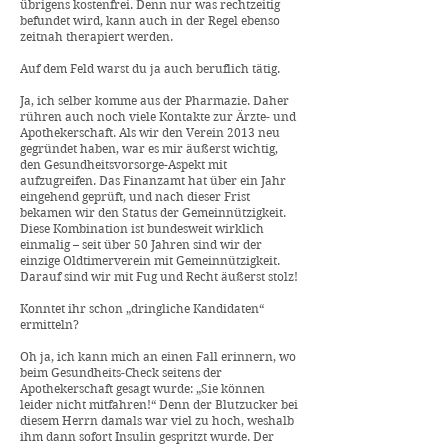
übrigens kostenfrei. Denn nur was rechtzeitig
befundet wird, kann auch in der Regel ebenso
zeitnah therapiert werden.
Auf dem Feld warst du ja auch beruflich tätig.
Ja, ich selber komme aus der Pharmazie. Daher
rühren auch noch viele Kontakte zur Ärzte- und
Apothekerschaft. Als wir den Verein 2013 neu
gegründet haben, war es mir äußerst wichtig,
den Gesundheitsvorsorge-Aspekt mit
aufzugreifen. Das Finanzamt hat über ein Jahr
eingehend geprüft, und nach dieser Frist
bekamen wir den Status der Gemeinnützigkeit.
Diese Kombination ist bundesweit wirklich
einmalig – seit über 50 Jahren sind wir der
einzige Oldtimerverein mit Gemeinnützigkeit.
Darauf sind wir mit Fug und Recht äußerst stolz!
Konntet ihr schon „dringliche Kandidaten“
ermitteln?
Oh ja, ich kann mich an einen Fall erinnern, wo
beim Gesundheits-Check seitens der
Apothekerschaft gesagt wurde: „Sie können
leider nicht mitfahren!“ Denn der Blutzucker bei
diesem Herrn damals war viel zu hoch, weshalb
ihm dann sofort Insulin gespritzt wurde. Der