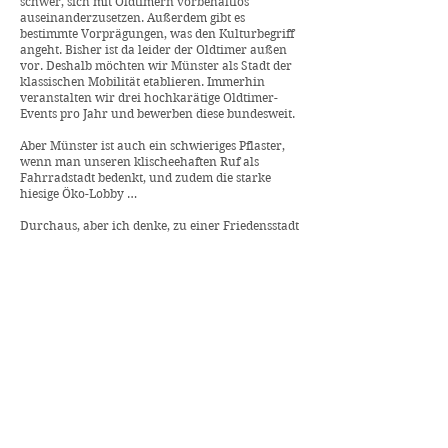
schwer, sich mit Oldtimern vorbehaltlos
auseinanderzusetzen. Außerdem gibt es
bestimmte Vorprägungen, was den Kulturbegriff
angeht. Bisher ist da leider der Oldtimer außen
vor. Deshalb möchten wir Münster als Stadt der
klassischen Mobilität etablieren. Immerhin
veranstalten wir drei hochkarätige Oldtimer-
Events pro Jahr und bewerben diese bundesweit.
Aber Münster ist auch ein schwieriges Pflaster,
wenn man unseren klischeehaften Ruf als
Fahrradstadt bedenkt, und zudem die starke
hiesige Öko-Lobby …
Durchaus, aber ich denke, zu einer Friedensstadt
gehört auch ein Höchstmaß an gegenseitigem
Miteinander, gegenseitiger Wertschätzung und
zuletzt auch an Toleranz. Jeder soll die Chance
haben, mit den eigenen Ideen voranzukommen,
ohne den Anderen in irgendeiner Form zu
diskreditieren. Darauf legen wir großen Wert.
Dieses besondere „Sahnehäubchen Oldtimer“
passt einfach zu Münster, finde ich. Das
historische Flair, ob es Domplatz oder
Prinzipalmarkt oder Speicherstadt ist – es ist
einfach stimmig.
Ein Porsche-Fahrer sagte einmal stolz zu mir,