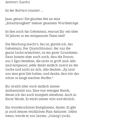
Antwort. (Lacht)
Ist der Ruf erst ruiniert …
Jaaa, genau! Die glauben fest an eine
„Inhaltslosigkeit“ meiner gesamten Wortbeiträge.
Ist dies auch das Geheimnis, warum Ihr seit über
30 Jahren so ein entspanntes Team seid?
Die Mischung macht’s, das ist, glaube ich, das
Geheimnis. Der Quatschhumor, der uns die
ganze Sache erleichtert, ist ein guter Grundstein.
Dazu kommt aber auch noch, dass die Donots
aus 5 Egos bestehen, die nicht so groß sind. Alle
sind entspannt, jeder denkt einfach zuerst an die
Sache und nicht an sich. Alle denken: „Ey, lasst
uns eine gute Zeit haben, und danke, dass wir das
schon so lange machen dürfen.“
Ihr strahlt aber auch einfach immer
Authentizität aus. Eine von wenigen Bands,
denen ich das auch komplett abnehme. Auch in
Eurer Musik. Es wirkt immer echt und ehrlich.
Ein wunderschönes Kompliment, danke. Es gibt
ja auch keinen wirklichen Plan dahinter. Selbst
wenn, würde er nur lauten: „Solang’s juckt,