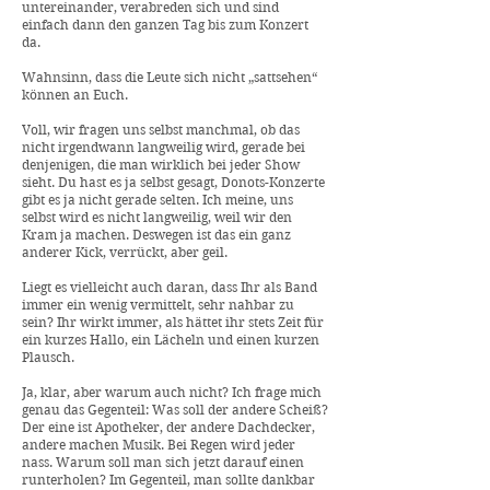
untereinander, verabreden sich und sind
einfach dann den ganzen Tag bis zum Konzert
da.
Wahnsinn, dass die Leute sich nicht „sattsehen“
können an Euch.
Voll, wir fragen uns selbst manchmal, ob das
nicht irgendwann langweilig wird, gerade bei
denjenigen, die man wirklich bei jeder Show
sieht. Du hast es ja selbst gesagt, Donots-Konzerte
gibt es ja nicht gerade selten. Ich meine, uns
selbst wird es nicht langweilig, weil wir den
Kram ja machen. Deswegen ist das ein ganz
anderer Kick, verrückt, aber geil.
Liegt es vielleicht auch daran, dass Ihr als Band
immer ein wenig vermittelt, sehr nahbar zu
sein? Ihr wirkt immer, als hättet ihr stets Zeit für
ein kurzes Hallo, ein Lächeln und einen kurzen
Plausch.
Ja, klar, aber warum auch nicht? Ich frage mich
genau das Gegenteil: Was soll der andere Scheiß?
Der eine ist Apotheker, der andere Dachdecker,
andere machen Musik. Bei Regen wird jeder
nass. Warum soll man sich jetzt darauf einen
runterholen? Im Gegenteil, man sollte dankbar