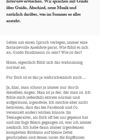
Interview erwischen. Wir sprachen mit Guido
über Guido, Abschied, neue Musik und
natürlich darüber, was im Sommer so alles
ansteht.
Selten um einen Spruch verlegen, immer eine
fantasievolle Anekdote parat. Wie fühlt es sich
an, Guido Knollmann zu sein? Wie ist das?
Hmm, eigentlich fühlt sich das wahnsinnig
normal an.
Für Dich ist es das ja wahrscheinlich auch …
Ja, klar, man schaut ja immer nur durch
dieselben Augen. Man ist ja der, der man ist. Ich
fühle mich jedenfalls extrem normal und
aufgeräumt, irgendwie. Ich möchte aber nicht
bestreiten, dass das bei Facebook und Co.
vereinzelt anders wirken könnte. Im
Teenageralter, als Dirk oft bei uns gepennt hat
und mit Ingo feiern gegangen ist, war ich immer
neidisch. Ich habe dann immer irgendeinen
kompletten Blödsinn auf kleine Zettel
geschrieben und denen unter die Kopfkissen