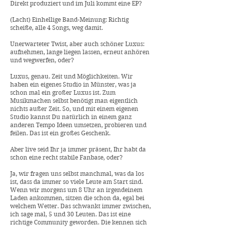
Direkt produziert und im Juli kommt eine EP?
(Lacht) Einhellige Band-Meinung: Richtig
scheiße, alle 4 Songs, weg damit.
Unerwarteter Twist, aber auch schöner Luxus:
aufnehmen, lange liegen lassen, erneut anhören
und wegwerfen, oder?
Luxus, genau. Zeit und Möglichkeiten. Wir
haben ein eigenes Studio in Münster, was ja
schon mal ein großer Luxus ist. Zum
Musikmachen selbst benötigt man eigentlich
nichts außer Zeit. So, und mit einem eigenen
Studio kannst Du natürlich in einem ganz
anderen Tempo Ideen umsetzen, probieren und
feilen. Das ist ein großes Geschenk.
Aber live seid Ihr ja immer präsent, Ihr habt da
schon eine recht stabile Fanbase, oder?
Ja, wir fragen uns selbst manchmal, was da los
ist, dass da immer so viele Leute am Start sind.
Wenn wir morgens um 8 Uhr an irgendeinem
Laden ankommen, sitzen die schon da, egal bei
welchem Wetter. Das schwankt immer zwischen,
ich sage mal, 5 und 30 Leuten. Das ist eine
richtige Community geworden. Die kennen sich