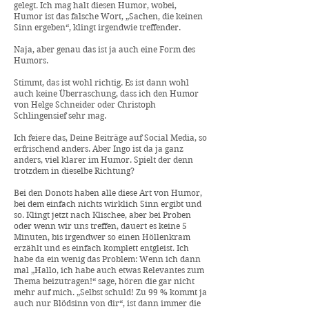
gelegt. Ich mag halt diesen Humor, wobei,
Humor ist das falsche Wort, „Sachen, die keinen
Sinn ergeben“, klingt irgendwie treffender.
Naja, aber genau das ist ja auch eine Form des
Humors.
Stimmt, das ist wohl richtig. Es ist dann wohl
auch keine Überraschung, dass ich den Humor
von Helge Schneider oder Christoph
Schlingensief sehr mag.
Ich feiere das, Deine Beiträge auf Social Media, so
erfrischend anders. Aber Ingo ist da ja ganz
anders, viel klarer im Humor. Spielt der denn
trotzdem in dieselbe Richtung?
Bei den Donots haben alle diese Art von Humor,
bei dem einfach nichts wirklich Sinn ergibt und
so. Klingt jetzt nach Klischee, aber bei Proben
oder wenn wir uns treffen, dauert es keine 5
Minuten, bis irgendwer so einen Höllenkram
erzählt und es einfach komplett entgleist. Ich
habe da ein wenig das Problem: Wenn ich dann
mal „Hallo, ich habe auch etwas Relevantes zum
Thema beizutragen!“ sage, hören die gar nicht
mehr auf mich. „Selbst schuld! Zu 99 % kommt ja
auch nur Blödsinn von dir“, ist dann immer die