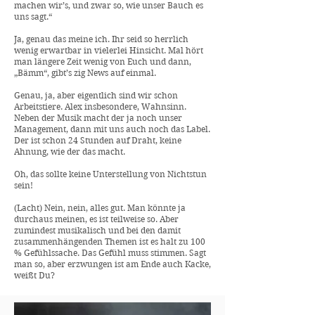
machen wir’s, und zwar so, wie unser Bauch es
uns sagt.“
Ja, genau das meine ich. Ihr seid so herrlich
wenig erwartbar in vielerlei Hinsicht. Mal hört
man längere Zeit wenig von Euch und dann,
„Bämm“, gibt’s zig News auf einmal.
Genau, ja, aber eigentlich sind wir schon
Arbeitstiere. Alex insbesondere, Wahnsinn.
Neben der Musik macht der ja noch unser
Management, dann mit uns auch noch das Label.
Der ist schon 24 Stunden auf Draht, keine
Ahnung, wie der das macht.
Oh, das sollte keine Unterstellung von Nichtstun
sein!
(Lacht) Nein, nein, alles gut. Man könnte ja
durchaus meinen, es ist teilweise so. Aber
zumindest musikalisch und bei den damit
zusammenhängenden Themen ist es halt zu 100
% Gefühlssache. Das Gefühl muss stimmen. Sagt
man so, aber erzwungen ist am Ende auch Kacke,
weißt Du?