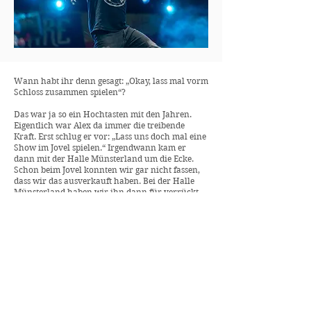
Wann habt ihr denn gesagt: „Okay, lass mal vorm
Schloss zusammen spielen“?
Das war ja so ein Hochtasten mit den Jahren.
Eigentlich war Alex da immer die treibende
Kraft. Erst schlug er vor: „Lass uns doch mal eine
Show im Jovel spielen.“ Irgendwann kam er
dann mit der Halle Münsterland um die Ecke.
Schon beim Jovel konnten wir gar nicht fassen,
dass wir das ausverkauft haben. Bei der Halle
Münsterland haben wir ihn dann für verrückt
erklärt, aber uns breitlabern lassen. Das war
verrückt. Auf einmal stehen wir da, bei unserem
Konzert, und gehen auf unsere Bühne, vor 3500
Menschen. Beim nächsten Mal dann
ausverkauft. Irre!
Okay, dann ist der Grand Münster Slam ja schon
fast eine logische Konsequenz.
(Lacht) Genau! Aber da sind halt mehrere Dinge