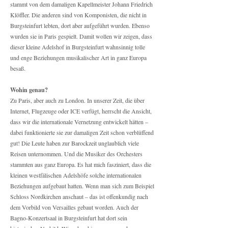
stammt von dem damaligen Kapellmeister Johann Friedrich
Klöffler. Die anderen sind von Komponisten, die nicht in
Burgsteinfurt lebten, dort aber aufgeführt wurden. Ebenso
wurden sie in Paris gespielt. Damit wollen wir zeigen, dass
dieser kleine Adelshof in Burgsteinfurt wahnsinnig tolle
und enge Beziehungen musikalischer Art in ganz Europa
besaß.
Wohin genau?
Zu Paris, aber auch zu London. In unserer Zeit, die über
Internet, Flugzeuge oder ICE verfügt, herrscht die Ansicht,
dass wir die internationale Vernetzung entwickelt hätten –
dabei funktionierte sie zur damaligen Zeit schon verblüffend
gut! Die Leute haben zur Barockzeit unglaublich viele
Reisen unternommen. Und die Musiker des Orchesters
stammten aus ganz Europa. Es hat mich fasziniert, dass die
kleinen westfälischen Adelshöfe solche internationalen
Beziehungen aufgebaut hatten. Wenn man sich zum Beispiel
Schloss Nordkirchen anschaut – das ist offenkundig nach
dem Vorbild von Versailles gebaut worden. Auch der
Bagno-Konzertsaal in Burgsteinfurt hat dort sein