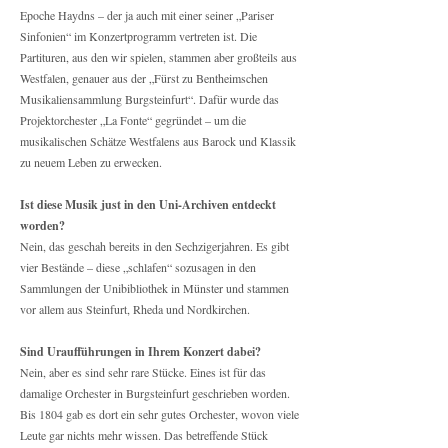
Epoche Haydns – der ja auch mit einer seiner „Pariser
Sinfonien“ im Konzertprogramm vertreten ist. Die
Partituren, aus den wir spielen, stammen aber großteils aus
Westfalen, genauer aus der „Fürst zu Bentheimschen
Musikaliensammlung Burgsteinfurt“. Dafür wurde das
Projektorchester „La Fonte“ gegründet – um die
musikalischen Schätze Westfalens aus Barock und Klassik
zu neuem Leben zu erwecken.
Ist diese Musik just in den Uni-Archiven entdeckt
worden?
Nein, das geschah bereits in den Sechzigerjahren. Es gibt
vier Bestände – diese „schlafen“ sozusagen in den
Sammlungen der Unibibliothek in Münster und stammen
vor allem aus Steinfurt, Rheda und Nordkirchen.
Sind Uraufführungen in Ihrem Konzert dabei?
Nein, aber es sind sehr rare Stücke. Eines ist für das
damalige Orchester in Burgsteinfurt geschrieben worden.
Bis 1804 gab es dort ein sehr gutes Orchester, wovon viele
Leute gar nichts mehr wissen. Das betreffende Stück