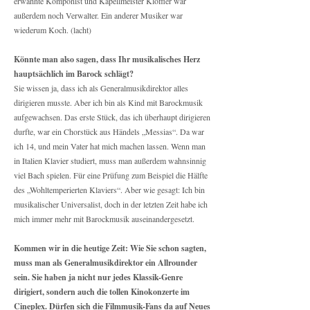
erwähnte Komponist und Kapellmeister Klöffler war
außerdem noch Verwalter. Ein anderer Musiker war
wiederum Koch. (lacht)
Könnte man also sagen, dass Ihr musikalisches Herz
hauptsächlich im Barock schlägt?
Sie wissen ja, dass ich als Generalmusikdirektor alles
dirigieren musste. Aber ich bin als Kind mit Barockmusik
aufgewachsen. Das erste Stück, das ich überhaupt dirigieren
durfte, war ein Chorstück aus Händels „Messias“. Da war
ich 14, und mein Vater hat mich machen lassen. Wenn man
in Italien Klavier studiert, muss man außerdem wahnsinnig
viel Bach spielen. Für eine Prüfung zum Beispiel die Hälfte
des „Wohltemperierten Klaviers“. Aber wie gesagt: Ich bin
musikalischer Universalist, doch in der letzten Zeit habe ich
mich immer mehr mit Barockmusik auseinandergesetzt.
Kommen wir in die heutige Zeit: Wie Sie schon sagten,
muss man als Generalmusikdirektor ein Allrounder
sein. Sie haben ja nicht nur jedes Klassik-Genre
dirigiert, sondern auch die tollen Kinokonzerte im
Cineplex. Dürfen sich die Filmmusik-Fans da auf Neues