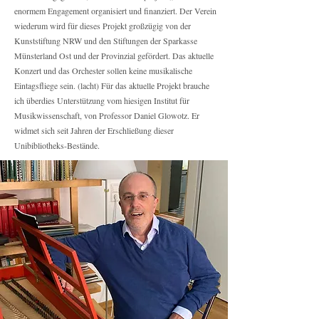
enormem Engagement organisiert und finanziert. Der Verein
wiederum wird für dieses Projekt großzügig von der
Kunststiftung NRW und den Stiftungen der Sparkasse
Münsterland Ost und der Provinzial gefördert. Das aktuelle
Konzert und das Orchester sollen keine musikalische
Eintagsfliege sein. (lacht) Für das aktuelle Projekt brauche
ich überdies Unterstützung vom hiesigen Institut für
Musikwissenschaft, von Professor Daniel Glowotz. Er
widmet sich seit Jahren der Erschließung dieser
Unibibliotheks-Bestände.