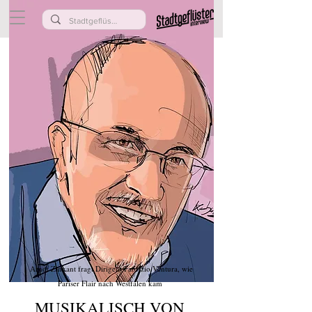
Arndt Zinkant fragt Dirigent Fabrizio Ventura, wie
Pariser Flair nach Westfalen kam
MUSIKALISCH VON