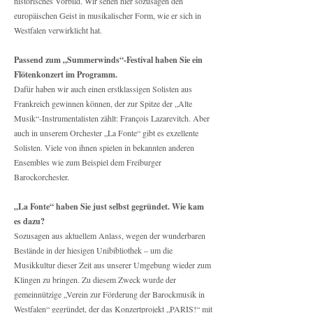
historisches Vorbild. Wir sehen hier sozusagen den
europäischen Geist in musikalischer Form, wie er sich in
Westfalen verwirklicht hat.
Passend zum „Summerwinds“-Festival haben Sie ein
Flötenkonzert im Programm.
Dafür haben wir auch einen erstklassigen Solisten aus
Frankreich gewinnen können, der zur Spitze der „Alte
Musik“-Instrumentalisten zählt: François Lazarevitch. Aber
auch in unserem Orchester „La Fonte“ gibt es exzellente
Solisten. Viele von ihnen spielen in bekannten anderen
Ensembles wie zum Beispiel dem Freiburger
Barockorchester.
„La Fonte“ haben Sie just selbst gegründet. Wie kam
es dazu?
Sozusagen aus aktuellem Anlass, wegen der wunderbaren
Bestände in der hiesigen Unibibliothek – um die
Musikkultur dieser Zeit aus unserer Umgebung wieder zum
Klingen zu bringen. Zu diesem Zweck wurde der
gemeinnützige „Verein zur Förderung der Barockmusik in
Westfalen“ gegründet, der das Konzertprojekt „PARIS!“ mit