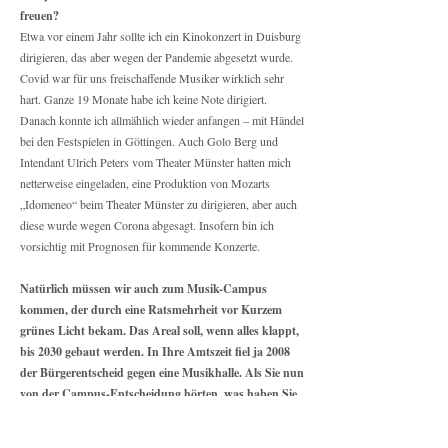
freuen?
Etwa vor einem Jahr sollte ich ein Kinokonzert in Duisburg
dirigieren, das aber wegen der Pandemie abgesetzt wurde.
Covid war für uns freischaffende Musiker wirklich sehr
hart. Ganze 19 Monate habe ich keine Note dirigiert.
Danach konnte ich allmählich wieder anfangen – mit Händel
bei den Festspielen in Göttingen. Auch Golo Berg und
Intendant Ulrich Peters vom Theater Münster hatten mich
netterweise eingeladen, eine Produktion von Mozarts
„Idomeneo“ beim Theater Münster zu dirigieren, aber auch
diese wurde wegen Corona abgesagt. Insofern bin ich
vorsichtig mit Prognosen für kommende Konzerte.
Natürlich müssen wir auch zum Musik-Campus
kommen, der durch eine Ratsmehrheit vor Kurzem
grünes Licht bekam. Das Areal soll, wenn alles klappt,
bis 2030 gebaut werden. In Ihre Amtszeit fiel ja 2008
der Bürgerentscheid gegen eine Musikhalle. Als Sie nun
von der Campus-Entscheidung hörten, was haben Sie
da gedacht?
Herr Rademacher von der Musikschule, Herr Slaatto von