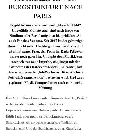
BURGSTEINFURT NACH
PARIS
Es gibt bei uns das Sprichwort „Münster klebt“.
Ungezählte Münsteraner sind nach Ende von
Studium oder Berufsaufgaben hiergeblieben. So
auch Fabrizio Ventura. Seit 2017 ist der gebürtige
Römer nicht mehr Chefdirigent am Theater, wohnt
aber mit seiner Frau, der Pianistin Rada Petkova,
immer noch gern hier. Und gibt dem Musikleben
nach wie vor neue Impulse, wie jüngst mit der
Gründung des Barockorchesters „La Fonte“, mit
dem er in der ersten Juli-Woche vier Konzerte beim
Festival „Summerwinds“ bestreiten wird. Und zum
geplanten Musik-Campus hat er auch eine starke
Meinung.
Das Motto Ihrer kommenden Konzerte lautet: „Paris!“
– Die meisten Leute denken da eher an
Impressionismus von Debussy oder Chansons von
Édith Piaf, aber nicht an Barockmusik, oder?
Einspruch, es gab dort eine wunderbare Tradition an
Barockmusik! Und darüber hinaus auch an Klassik der