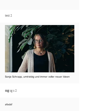
test 2
Sonja Schrapp, umtriebig und immer voller neuer Ideen
ssg
sg s 2
afadsf