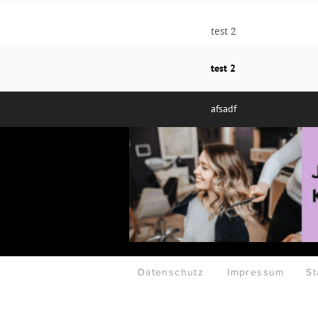
test 2
test 2
afsadf
Datenschutz
Impressum
St