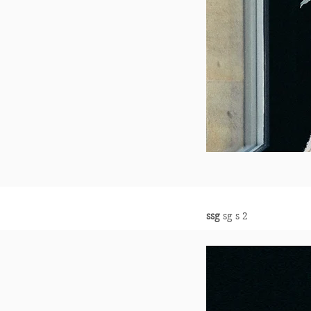
ssg
sg s 2