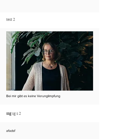
test 2
Bei mir gibt es keine Verunglimpfung
ssg
sg s 2
afadsf