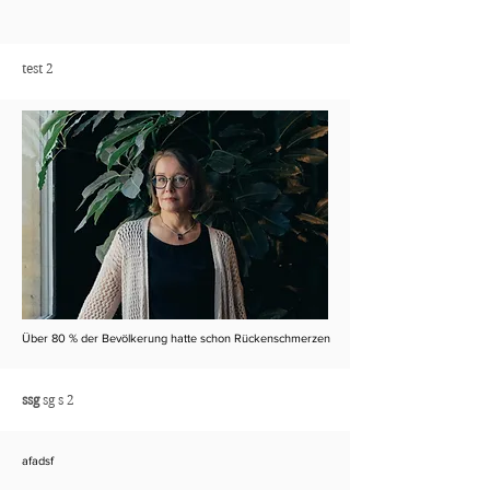
test 2
Über 80 % der Bevölkerung hatte schon Rückenschmerzen
ssg
sg s 2
afadsf