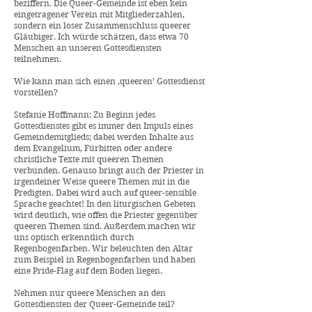
beziffern. Die Queer-Gemeinde ist eben kein
eingetragener Verein mit Mitgliederzahlen,
sondern ein loser Zusammenschluss queerer
Gläubiger. Ich würde schätzen, dass etwa 70
Menschen an unseren Gottesdiensten
teilnehmen.
Wie kann man sich einen ‚queeren’ Gottesdienst
vorstellen?
Stefanie Hoffmann: Zu Beginn jedes
Gottesdienstes gibt es immer den Impuls eines
Gemeindemitglieds; dabei werden Inhalte aus
dem Evangelium, Fürbitten oder andere
christliche Texte mit queeren Themen
verbunden. Genauso bringt auch der Priester in
irgendeiner Weise queere Themen mit in die
Predigten. Dabei wird auch auf queer-sensible
Sprache geachtet! In den liturgischen Gebeten
wird deutlich, wie offen die Priester gegenüber
queeren Themen sind. Außerdem machen wir
uns optisch erkenntlich durch
Regenbogenfarben. Wir beleuchten den Altar
zum Beispiel in Regenbogenfarben und haben
eine Pride-Flag auf dem Boden liegen.
Nehmen nur queere Menschen an den
Gottesdiensten der Queer-Gemeinde teil?