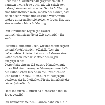
über meine Partnerschaft gesprochen. Viele
kannten meine Frau auch. Als wir geheiratet
haben, bekamen wir von der Geschäftsführung
eine Glückwunschkarte, in welcher es hieß, dass
sie sich sehr freuen und es schön wäre, wenn
andere unserem Beispiel folgen würden. Das war
eine wunderschöne Erfahrung.
Den kirchlichen Segen gab es aber
wahrscheinlich zu dieser Zeit noch nicht für
euch…
Stefanie Hoffmann: Doch, wir haben uns segnen
lassen! Natürlich nicht offiziell. Aber ein
befreundeter Priester hat uns im Rahmen einer
katholischen Eucharistiefeier den Segen
ausgesprochen.
Letztes Jahr gingen 125 queere Menschen mit
ihren Diskriminierungserfahrungen innerhalb
der katholischen Kirche an die Öffentlichkeit.
Und nicht nur die „OutInChurch”-Kampagne
bescherte der katholischen Kirche innerhalb der
letzten Jahre Kritik.
Habt ihr euren Glauben da nicht schon mal in
Frage gestellt?
Jan Baumann: Meinen Glauben habe ich nie in