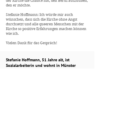
der Kirche die Chance hat, den Beruf auszuüben,
den er möchte.
Stefanie Hoffmann: Ich würde mir auch
wünschen, dass sich die Kirche ohne Angst
durchsetzt und alle queeren Menschen mit der
Kirche so positive Erfahrungen machen können
wie ich.
Vielen Dank für das Gespräch!
Stefanie Hoffmann, 51 Jahre alt, ist
Sozialarbeiterin und wohnt in Münster
zusammen mit ihrer Frau und ihren zwei
Hunden. 2002 nahm sie erstmals an einem
Gottesdienst der Queer-Gemeinde teil. Seit
2017 engagiert sie sich ehrenamtlich für die
Queer-Gemeinde.
Jan Baumann, 31 Jahre alt, ist Pflegefachkraft
im Krankenhaus und lebt seit 2015 in
Münster. Seit 2018 ist er engagiertes Mitglied
der Queer-Gemeinde. Daneben sitzt er im
Pfarreirat der Pfarrei St. Joseph Münster Süd,